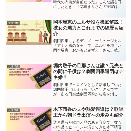
時代の衣装が自前だった」こんな話を耳
にしたとき、「花總まりさんの実家はど
れだけ金持ちなんだ？！」と驚いてしま
いました。そこで本マニュアルで、花總
まりさんの宝塚衣装が自前は本当か、花
岡本瑞恵のエルサ役を徹底解説！
女性俳優
總まりさんの実家が金持ち...
彼女の魅力とこれまでの経歴も紹
介
劇団四季によるディズニーミュージカル
「アナと雪の女王」で、エルサを演じた
岡本瑞恵（おかもとみずえ）さん。彼女
の圧倒的な歌唱力はもちろん、エルサの
内面を鮮やかに描き出す表現力に、心を
揺さぶられた方もいるでしょう。本マニ
堀内敬子の旦那さんは誰？元夫と
女性俳優
ュアルでは、岡本瑞恵さん...
の間に子供は？劇団四季退団はデ
キ婚？
劇団四季でヒロインとして活躍していた
堀内敬子（ほりうちけいこ）さんです
が、ある日突然劇団四季から姿を消しま
した。「あんなに活躍していたのにどう
して？」と、劇団四季ファンの私は思っ
たものです。どうやら結婚が原因だった
木下晴香の夫や熱愛報道は？歌唱
女性俳優
とか？でもその結婚も上手く...
王から朝ドラ出演への歩みも紹介
透き通った歌声と品のある容姿で、数々
の作品でヒロインを演じてきた木下晴香