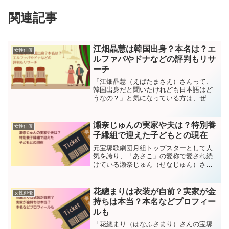
関連記事
江畑晶慧は韓国出身？本名は？エ
女性俳優
ルファバやドナなどの評判もリサ
ーチ
「江畑晶慧（えばたまさえ）さんって、
韓国出身だと聞いたけれども日本語はど
うなの？」と気になっている方は、ぜひ
こちらの記事をお読みください。江畑晶
慧さんの日本語力や、出演した『ウィキ
ッド』のエルファバ『CATS』のグリザベ
瀬奈じゅんの実家や夫は？特別養
女性俳優
ラ『マンマ・ミーア！...
子縁組で迎えた子どもとの現在
元宝塚歌劇団月組トップスターとして人
気を誇り、「あさこ」の愛称で愛され続
けている瀬奈じゅん（せなじゅん）さ
ん。退団後も舞台俳優として第一線で活
躍しますが、プライベートや家族の素顔
が気になっている方も多いのではないで
花總まりは衣装が自前？実家が金
女性俳優
しょうか。そこで本記事では...
持ちは本当？本名などプロフィー
ルも
「花總まり（はなふさまり）さんの宝塚