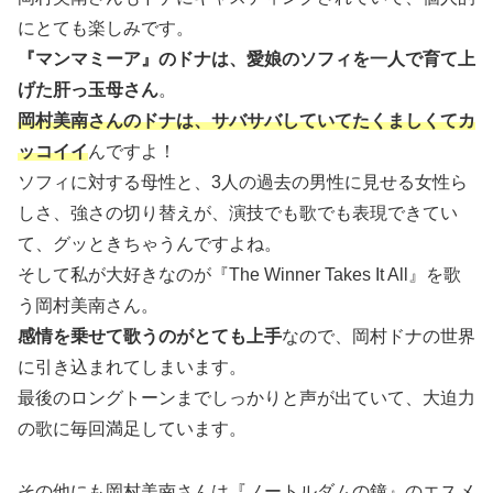
にとても楽しみです。
『マンマミーア』のドナは、愛娘のソフィを一人で育て上
げた肝っ玉母さん
。
岡村美南さんのドナは、サバサバしていてたくましくてカ
ッコイイ
んですよ！
ソフィに対する母性と、3人の過去の男性に見せる女性ら
しさ、強さの切り替えが、演技でも歌でも表現できてい
て、グッときちゃうんですよね。
そして私が大好きなのが『The Winner Takes It All』を歌
う岡村美南さん。
感情を乗せて歌うのがとても上手
なので、岡村ドナの世界
に引き込まれてしまいます。
最後のロングトーンまでしっかりと声が出ていて、大迫力
の歌に毎回満足しています。
その他にも岡村美南さんは『ノートルダムの鐘』のエスメ