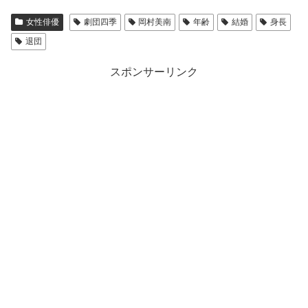
女性俳優
劇団四季
岡村美南
年齢
結婚
身長
退団
スポンサーリンク