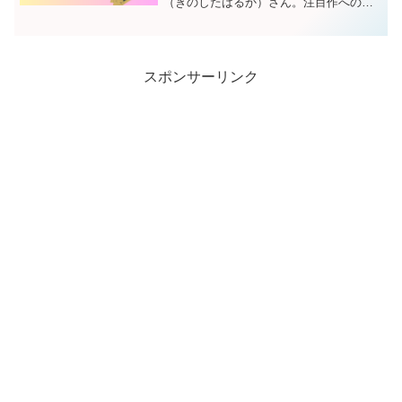
（きのしたはるか）さん。注目作への出
演が相次ぎ、次世代を担うミュージカル
女優として、頭角を現しています。そん
な木下晴香さんは結婚しているのでしょ
うか。魅力あふれる女優さ...
スポンサーリンク