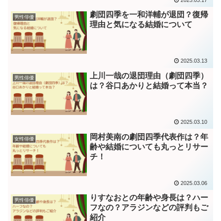
劇団四季を一和洋輔が退団？復帰
男性俳優
理由と気になる結婚について
2025.03.13
上川一哉の退団理由（劇団四季）
男性俳優
は？谷口あかりと結婚って本当？
2025.03.10
岡村美南の劇団四季代表作は？年
女性俳優
齢や結婚についても丸っとリサー
チ！
2025.03.06
りすなおとの年齢や身長は？ハー
男性俳優
フなの？アラジンなどの評判もご
紹介