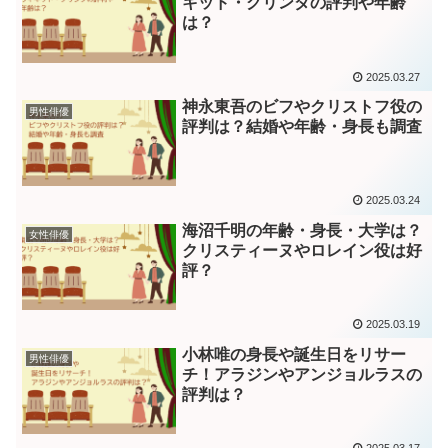
キッド・グリンダの評判や年齢
は？
2025.03.27
神永東吾のビフやクリストフ役の
男性俳優
評判は？結婚や年齢・身長も調査
2025.03.24
海沼千明の年齢・身長・大学は？
女性俳優
クリスティーヌやロレイン役は好
評？
2025.03.19
小林唯の身長や誕生日をリサー
男性俳優
チ！アラジンやアンジョルラスの
評判は？
2025.03.17