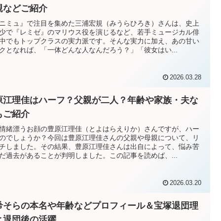
親などご紹介
ニミュ』で注目を集めた三浦宏規（みうらひろき）さんは、史上
少で『レミゼ』のマリウス役を演じるなど、若手ミュージカル俳
中でもトップクラスの実力派です。そんな実力に加え、あの甘い
クとなれば、「一体どんな人なんだろう？」「彼女はい...
2026.03.28
原江理佳はハーフ？父親が二人？年齢や家族・夫な
もご紹介
情緒漂うお顔の豊原江理佳（とよはらえりか）さんですが、ハー
のでしょうか？今回は豊原江理佳さんの父親や母親について、リ
チしました。その結果、豊原江理佳さんは出自によって、悩み苦
だ過去があることが判明しました。この記事を読めば、...
2026.03.20
希そらの本名や年齢などプロフィール＆宝塚退団理
と退団後の活躍