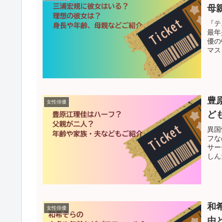
母
『テ
最年
優の
マス
豊
女性俳優
ど
異国
フな
サー
しん
和
女性俳優
由