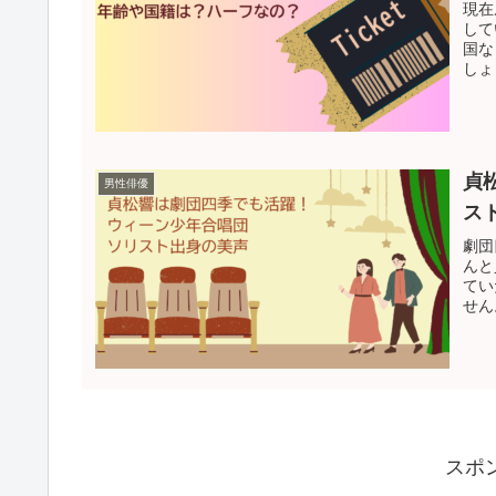
現在
して
国な
しょ
貞
男性俳優
ス
劇団
んと
てい
せん
スポ