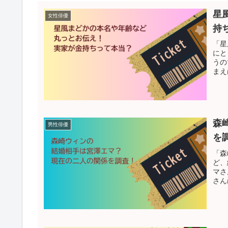
星
女性俳優
持
「星
にと
うの
まえ
森
男性俳優
を
「森
ど、
マさ
さん