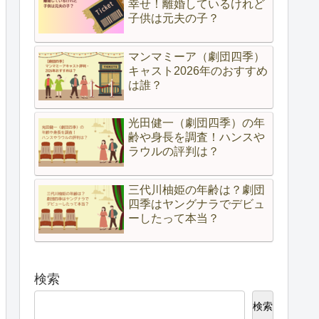
幸せ！離婚しているけれど
子供は元夫の子？
マンマミーア（劇団四季）
キャスト2026年のおすすめ
は誰？
光田健一（劇団四季）の年
齢や身長を調査！ハンスや
ラウルの評判は？
三代川柚姫の年齢は？劇団
四季はヤングナラでデビュ
ーしたって本当？
検索
検索