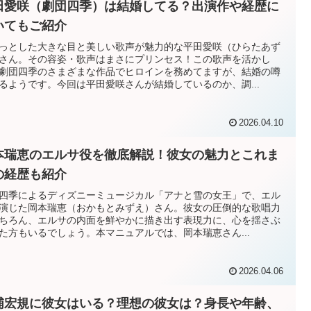
田愛咲（劇団四季）は結婚してる？出演作や経歴に
いてもご紹介
っとした大きな目と美しい歌声が魅力的な平田愛咲（ひらたあず
さん。その容姿・歌声はまさにプリンセス！この歌声を活かし
劇団四季のさまざまな作品でヒロインを務めてますが、結婚の噂
るようです。今回は平田愛咲さんが結婚しているのか、調...
2026.04.10
本瑞恵のエルサ役を徹底解説！彼女の魅力とこれま
の経歴も紹介
四季によるディズニーミュージカル「アナと雪の女王」で、エル
演じた岡本瑞恵（おかもとみずえ）さん。彼女の圧倒的な歌唱力
ちろん、エルサの内面を鮮やかに描き出す表現力に、心を揺さぶ
た方もいるでしょう。本マニュアルでは、岡本瑞恵さん...
2026.04.06
浦宏規に彼女はいる？理想の彼女は？身長や年齢、