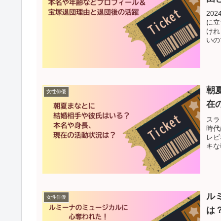
20
に立
けれ
いの
朝
女性俳優
在
スラ
時代
レビ
キな
ル
女性俳優
は