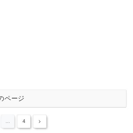
のページ
次
…
4