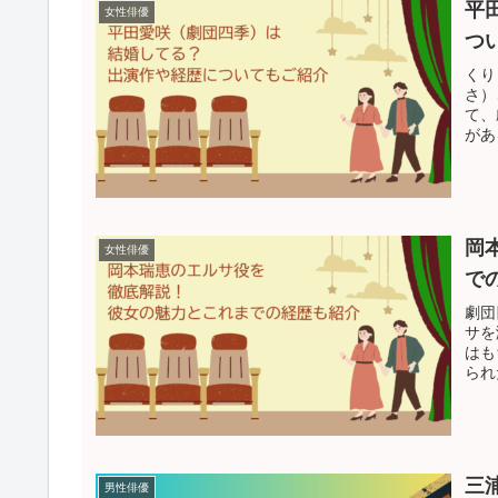
平
女性俳優
つ
くり
さ）
て、
があ
岡
女性俳優
で
劇団
サを
はも
られ
三
男性俳優