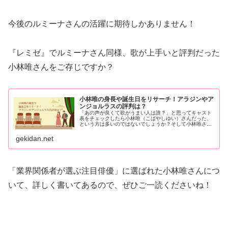
今後のルミーナさんの活躍に期待しかありません！
『レミゼ』でルミーナさん同様、歌が上手いと評判だった
小林唯さんをご存じですか？
小林唯の身長や誕生日をリサーチ！アラジンやア
ンジョルラスの評判は？
「あの声が良くて歌がうまい人は誰？」と思ってキャスト
表をチェックしたら小林唯（こばやしゆい）さんだった、
という方は多いのではないでしょうか？そして小林唯さん
についていろいろ知りたい！と思った方は、ぜひ本記事を
読んでみてください。小林唯さんの...
gekidan.net
「業界関係者が選ぶ注目俳優」に選ばれた小林唯さんにつ
いて、詳しく書いてあるので、ぜひご一読くださいね！