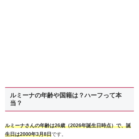
ルミーナの年齢や国籍は？ハーフって本
当？
ルミーナさんの年齢は
26
歳（
2026
年誕生日時点）で、誕
生日は
2000
年
3
月
8
日
です。