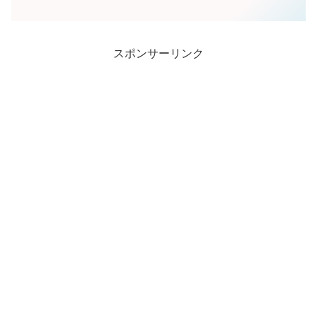
り、ますます注目が高まっています。そ
んな潤花さんの本名や身長など、どんな
人なのか、気になっている方もいるでし
ょう。今回は潤花さ...
スポンサーリンク