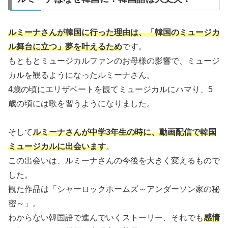
ルミーナさんが韓国に行った理由は、「韓国のミュージカ
ル舞台に立つ」夢を叶えるため
です。
もともとミュージカルファンのお母様の影響で、ミュージ
カルを観るようになったルミーナさん。
4歳の頃にエリザベートを観てミュージカルにハマり、5
歳の頃には歌を習うようになりました。
そして
ルミーナさんが中学
3
年生の時に、動画配信で韓国
ミュージカルに出会います
。
この出会いは、ルミーナさん
の今後を
大きく変えるもので
した。
観た作品は「シャーロックホームズ～アンダーソン家の秘
密～」
。
わからない韓国語で進んでいくストーリー、それでも
感情