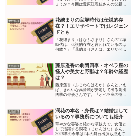
ょうか？今回は豊原江理佳さんの父親や
母親について、リサーチしました。その
結果、豊原江理佳さんは出自によって、
悩み苦しんだ過去があることが判明しま
花總まりの宝塚時代は伝説的存
女性俳優
した。この記事を読めば、...
在？！エリザベートではレジェン
ドとも
「花總まり（はなふさまり）さんの宝塚
時代は、伝説的存在と言われているのは
何故？」「花總まりさんは、エリザベー
トのレジェンドと言われてるけど、どう
して？」花總まりさんには、宝塚時代も
宝塚退団後も「伝説」があります。それ
藤原遥香の劇団四季・オペラ座の
女性俳優
は一体どのようなものなの...
怪人や美女と野獣は？年齢や経歴
は？
藤原遥香（ふじわらはるか）さんといえ
ば、きれいな高音域が安定して出る劇団
四季の俳優さんです。『オペラ座の怪
人』のクリスティーヌや『美女と野獣
の』ベルを演じ、現在は『バック・ト
ゥ・ザ・フューチャー』で活躍していま
潤花の本名・身長は？結婚はして
女性俳優
す。藤原遥香さん、ティーンエイ...
いるの？事務所についても紹介
華やかな容姿と確かな演技力で、女優と
して活躍する潤花（じゅんはな）さん。
2026年の今年は2本の舞台出演も控えてお