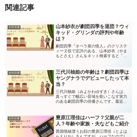
関連記事
山本紗衣が劇団四季を退団？ウィ
女性俳優
キッド・グリンダの評判や年齢
は？
劇団四季『オペラ座の怪人』のクリステ
ィーヌ役で定評のある、山本紗衣（やま
もとさえ）さんをネット検索すると「退
団」と何やら不審な文字が出てきます。
「退団」の文字は、ファンとして不安に
なってしまいますよね。そこでこのマニ
三代川柚姫の年齢は？劇団四季は
女性俳優
ュアルでは、劇団四季・山...
ヤングナラでデビューしたって本
当？
三代川柚姫（みよかわゆずき）さんは、
真っすぐで幅広い音域を歌いこなす実力
のある劇団四季の俳優さんです。最近で
は『夢から醒めた夢』のピコや『マンマ
ミーア』のソフィで活躍していますが、
実は彼女の劇団四季初舞台がかな～り前
豊原江理佳はハーフ？父親が二
女性俳優
なのはご存じですか？この...
人？年齢や家族・夫などもご紹介
異国情緒漂うお顔の豊原江理佳（とよは
らえりか）さんですが、ハーフなのでし