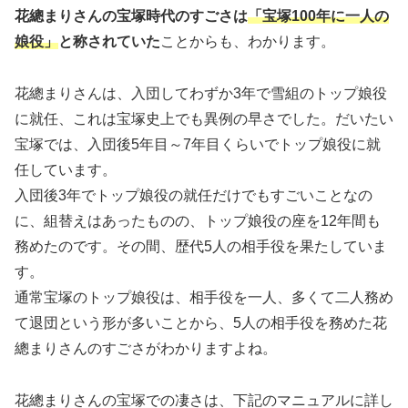
花總まりさんの宝塚時代のすごさは
「宝塚
100
年に一人の
娘役」
と称されていた
ことからも、わかります。
花總まりさんは、入団してわずか3年で雪組のトップ娘役
に就任、これは宝塚史上でも異例の早さでした。だいたい
宝塚では、入団後5年目～7年目くらいでトップ娘役に就
任しています。
入団後3年でトップ娘役の就任だけでもすごいことなの
に、組替えはあったものの、トップ娘役の座を12年間も
務めたのです。その間、歴代5人の相手役を果たしていま
す。
通常宝塚のトップ娘役は、相手役を一人、多くて二人務め
て退団という形が多いことから、5人の相手役を務めた花
總まりさんのすごさがわかりますよね。
花總まりさんの宝塚での凄さは、下記のマニュアルに詳し