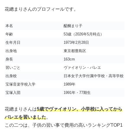
花總まりさんのプロフィールです。
本名
醍醐まり子
年齢
53歳（2026年5月時点）
生年月日
1973年2月28日
出身地
東京都豊島区
身長
163cm
習いごと
ヴァイオリン・バレエ
出身校
日本女子大学付属中学校・高等学校
宝塚音楽学校入学
1989年
宝塚入団
1991年・77期生
花總まりさんは
5
歳でヴァイオリン、小学校に入ってから
バレエを習いました
。
この二つは、子供の習い事で費用の高いランキングTOP1