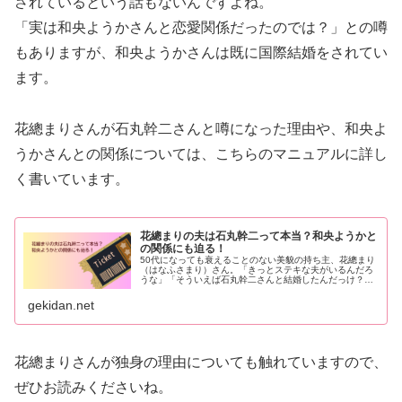
されているという話もないんですよね。
「実は和央ようかさんと恋愛関係だったのでは？」との噂
もありますが、和央ようかさんは既に国際結婚をされてい
ます。
花總まりさんが石丸幹二さんと噂になった理由や、和央よ
うかさんとの関係については、こちらのマニュアルに詳し
く書いています。
花總まりの夫は石丸幹二って本当？和央ようかと
の関係にも迫る！
50代になっても衰えることのない美貌の持ち主、花總まり
（はなふさまり）さん。「きっとステキな夫がいるんだろ
うな」「そういえば石丸幹二さんと結婚したんだっけ？」
と気になっているあなた！その答えがこのマニュアルにあ
ります。花總まりさんと和央よう...
gekidan.net
花總まりさんが独身の理由についても触れていますので、
ぜひお読みくださいね。