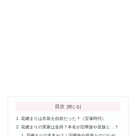
目次
花總まりは衣装を自前だった？（宝塚時代）
花總まりの実家は金持？本名が旧華族や皇族と…？
花總まりの本名が？！旧華族や皇族とのつなが