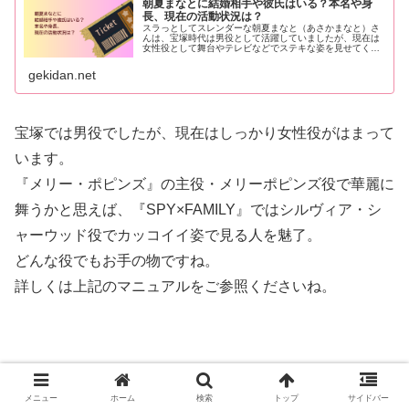
朝夏まなとに結婚相手や彼氏はいる？本名や身
長、現在の活動状況は？
スラっとしてスレンダーな朝夏まなと（あさかまなと）さ
んは、宝塚時代は男役として活躍していましたが、現在は
女性役として舞台やテレビなどでステキな姿を見せてくれ
ています。そんな女性としてステキな朝夏まなとさんに、
結婚相手はいるのでしょうか？この...
gekidan.net
宝塚では男役でしたが、現在はしっかり女性役がはまって
います。
『メリー・ポピンズ』の主役・メリーポピンズ役で華麗に
舞うかと思えば、『SPY×FAMILY』ではシルヴィア・シ
ャーウッド役でカッコイイ姿で見る人を魅了。
どんな役でもお手の物ですね。
詳しくは上記のマニュアルをご参照くださいね。
メニュー
ホーム
検索
トップ
サイドバー