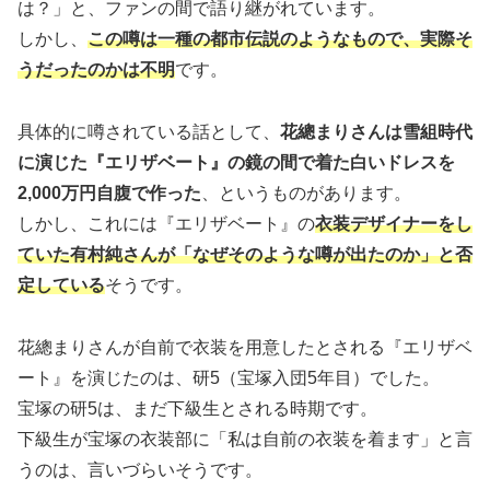
は？」と、ファンの間で語り継がれています。
しかし、
この噂は一種の都市伝説のようなもので、実際そ
うだったのかは不明
です。
具体的に噂されている話として、
花總まりさんは雪組時代
に演じた『エリザベート』の鏡の間で着た白いドレスを
2,000万円自腹で作った
、というものがあります。
しかし、これには『エリザベート』の
衣装デザイナーをし
ていた有村純さんが「なぜそのような噂が出たのか」と否
定している
そうです。
花總まりさんが自前で衣装を用意したとされる『エリザベ
ート』を演じたのは、研5（宝塚入団5年目）でした。
宝塚の研5は、まだ下級生とされる時期です。
下級生が宝塚の衣装部に「私は自前の衣装を着ます」と言
うのは、言いづらいそうです。