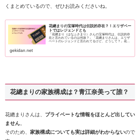
くまとめているので、ぜひお読みくださいね。
花總まりの宝塚時代は伝説的存在？！エリザベー
トではレジェンドとも
「花總まり（はなふさまり）さんの宝塚時代は、伝説的存
在と言われているのは何故？」「花總まりさんは、エリザ
ベートのレジェンドと言われてるけど、どうして？」花總
まりさんには、宝塚時代も宝塚退団後も「伝説」がありま
す。それは一体どのようなものなの...
gekidan.net
花總まりの家族構成は？青江奈美って誰？
花總まりさんは、
プライベートな情報をほとんど出してい
ません
。
そのため、
家族構成についても実は詳細がわからない
ので